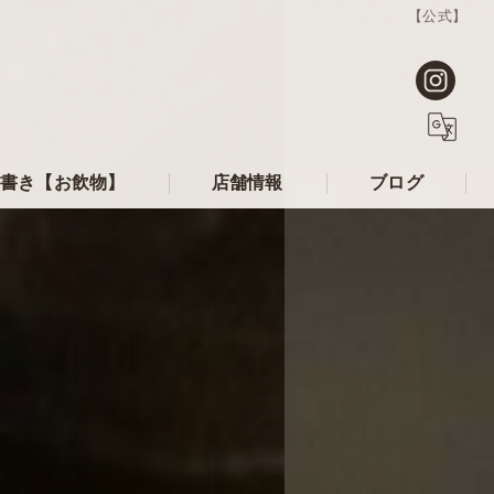
【公式】
書き【お飲物】
店舗情報
ブログ