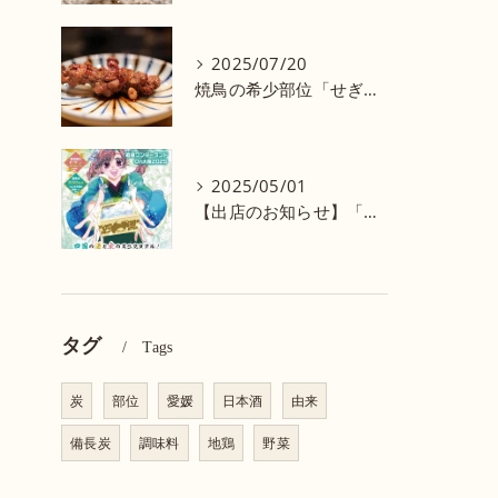
2025/07/20
焼鳥の希少部位「せぎも」はどこの部位？
2025/05/01
【出店のお知らせ】「四国酒国2025 酒蔵ワンダーランド in 大阪」に参加します！
タグ
Tags
炭
部位
愛媛
日本酒
由来
備長炭
調味料
地鶏
野菜