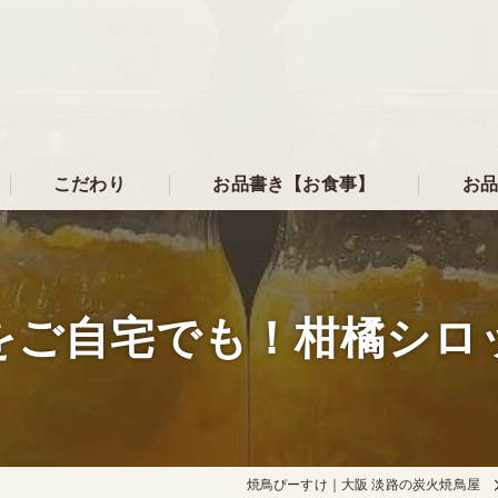
こだわり
お品書き【お食事】
お品
をご自宅でも！柑橘シロ
焼鳥ぴーすけ｜大阪 淡路の炭火焼鳥屋