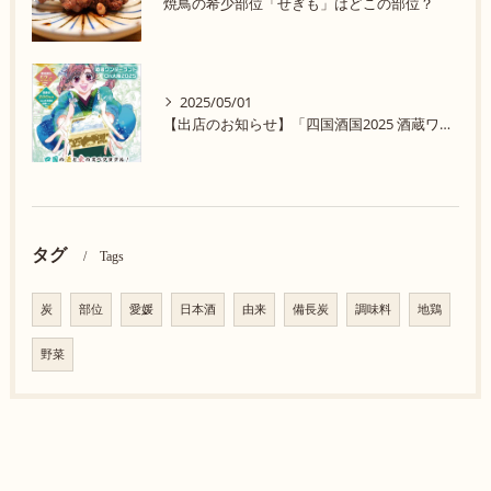
焼鳥の希少部位「せぎも」はどこの部位？
2025/05/01
【出店のお知らせ】「四国酒国2025 酒蔵ワンダーランド in 大阪」に参加します！
タグ
Tags
炭
部位
愛媛
日本酒
由来
備長炭
調味料
地鶏
野菜