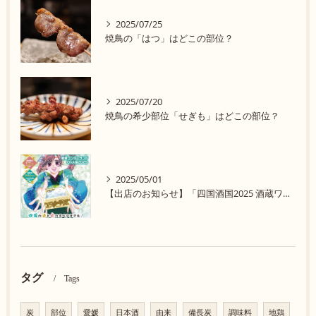
2025/07/25
焼鳥の「はつ」はどこの部位？
2025/07/20
焼鳥の希少部位「せぎも」はどこの部位？
2025/05/01
【出店のお知らせ】「四国酒国2025 酒蔵ワンダーランド in 大阪」に参加します！
タグ
Tags
炭
部位
愛媛
日本酒
由来
備長炭
調味料
地鶏