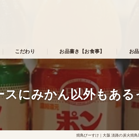
こだわり
お品書き【お食事】
お品
ースにみかん以外もある
焼鳥ぴーすけ｜大阪 淡路の炭火焼鳥