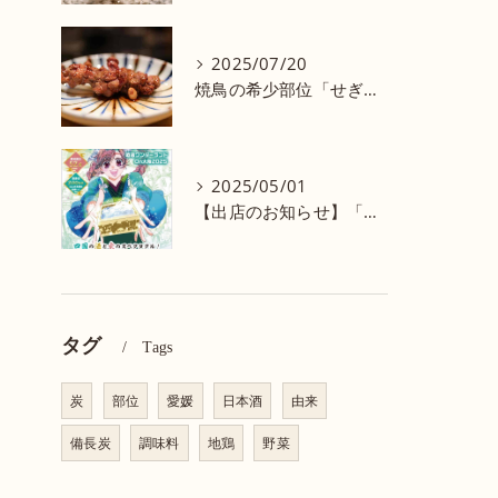
2025/07/20
焼鳥の希少部位「せぎも」はどこの部位？
2025/05/01
【出店のお知らせ】「四国酒国2025 酒蔵ワンダーランド in 大阪」に参加します！
タグ
Tags
炭
部位
愛媛
日本酒
由来
備長炭
調味料
地鶏
野菜