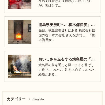
う店では避けては通れない存在です
が、実はとて…
徳島県美波町へ「樵木備長炭」の製造現場へ見学に行ってきました
先日、徳島県美波町にある 株式会社四
国の右下木の会社 さんを訪問し、「樵
木備長炭…
おいしさを左右する焼鳥屋の「煙」に迫る！
焼鳥屋の前を通ると漂ってくる香ばし
い香り。ついつい足を止めてしまった
経験がある…
カテゴリー
Categories