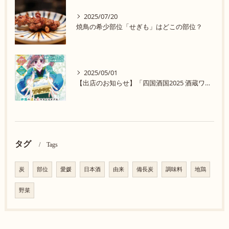
2025/07/20
焼鳥の希少部位「せぎも」はどこの部位？
2025/05/01
【出店のお知らせ】「四国酒国2025 酒蔵ワンダーランド in 大阪」に参加します！
タグ
Tags
炭
部位
愛媛
日本酒
由来
備長炭
調味料
地鶏
野菜